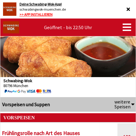
Deine Schwabing-Wok-App!
schwabingwok-muenchen.de
>> APP INSTALLIEREN
Geöffnet - bis 22:50 Uhr
Schwabing-Wok
80796 München
weitere
Vorspeisen und Suppen
Speisen
VORSPEISEN
Frühlingsrolle nach Art des Hauses