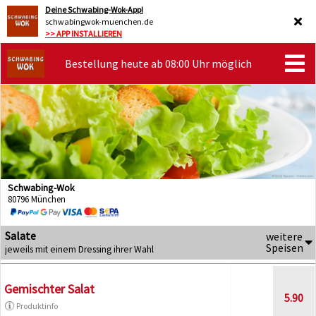
Deine Schwabing-Wok-App!
schwabingwok-muenchen.de
>> APP INSTALLIEREN
Bestellung heute ab 08:00 Uhr möglich
Schwabing-Wok
80796 München
Salate
weitere
Speisen
jeweils mit einem Dressing ihrer Wahl
Gemischter Salat
5.90
Produktinfo